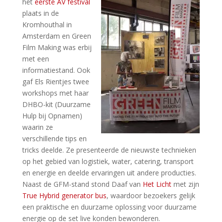
het
eerste AV festival
plaats in de
Kromhouthal in
Amsterdam en Green
Film Making was erbij
met een
informatiestand. Ook
gaf Els Rientjes twee
workshops met haar
DHBO-kit (Duurzame
Hulp bij Opnamen)
waarin ze
verschillende tips en
tricks deelde.
Ze presenteerde d
e nieuwste technieken
o
p het gebied van logistiek, water, catering, transport
en energie en deelde ervaringen
uit andere producties.
Naast de GFM-stand stond Daaf van
Het Licht
met zijn
True Hybrid generator bus
, waardoor bezoekers gelijk
een praktische en duurzame oplossing voor duurzame
energie op de set live konden bewonderen.