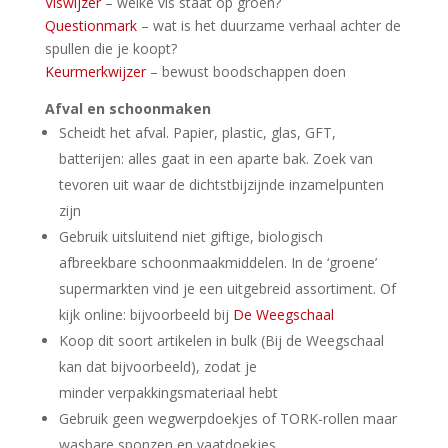
Viswijzer
– welke vis staat op groen?
Questionmark
– wat is het duurzame verhaal achter de
spullen die je koopt?
Keurmerkwijzer
– bewust boodschappen doen
Afval en schoonmaken
Scheidt het afval. Papier, plastic, glas, GFT,
batterijen: alles gaat in een aparte bak. Zoek van
tevoren uit waar de dichtstbijzijnde inzamelpunten
zijn
Gebruik uitsluitend niet giftige, biologisch
afbreekbare schoonmaakmiddelen. In de ‘groene’
supermarkten vind je een uitgebreid assortiment. Of
kijk online: bijvoorbeeld bij
De Weegschaal
Koop dit soort artikelen in bulk (Bij de Weegschaal
kan dat bijvoorbeeld), zodat je
minder verpakkingsmateriaal hebt
Gebruik geen wegwerpdoekjes of TORK-rollen maar
wasbare sponzen en vaatdoekjes