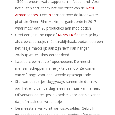
1500 openbare watertappunten in Nederland! Voor
het buitenland, check het overzicht van de
Refill
Ambassadors
. Lees
hier
meer over de kraanwater
pilot die Green Film Making organiseerde in 2017
waar meer dan 20 producties aan mee deden.
Geef een Join the Pipe of
KRNWTR-fles
met je logo
als crewcadeautje, mét karabijnhaak, zodat iedereen
het flesje makkelijk aan zijn riem kan hangen,
zoals IJswater Films eerder deed.
Laat de crew niet zelf opscheppen. De meeste
mensen scheppen namelijk te veel op. Ze komen
vanzelf langs voor een tweede opschepronde
Stel van de restjes doggybags samen die de crew
aan het eind van de dag mee naar huis kan nemen.
Of verwerk de restjes in voedsel voor een volgende
dag of maak een wraphapje.
De meeste afval komt van disposables. Gebruik
(tweedehands) servies dat kan worden afgewassen