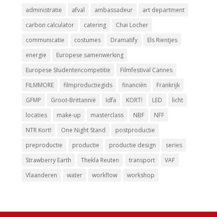
administratie
afval
ambassadeur
art department
carbon calculator
catering
Chai Locher
communicatie
costumes
Dramatify
Els Rientjes
energie
Europese samenwerking
Europese Studentencompetitie
Filmfestival Cannes
FILMMORE
filmproductiegids
financiën
Frankrijk
GFMP
Groot-Brittannië
Idfa
KORT!
LED
licht
locaties
make-up
masterclass
NBF
NFF
NTR Kort!
One Night Stand
postproductie
preproductie
productie
productie design
series
Strawberry Earth
Thekla Reuten
transport
VAF
Vlaanderen
water
workflow
workshop