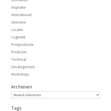
e
e
n
n
Inspiratie
d
d
)
)
International
Interview
Locatie
Logistiek
Postproductie
Productie
Technical
Uncategorized
Workshops
Archieven
Archieven
Tags