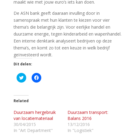
maakt wie met jouw euro’s iets kan doen.
De ASN bank geeft daaraan invulling door in
samenspraak met hun klanten te kiezen voor vier
thema’s die belangrijk zijn. Voor eerlijke handel en
duurzame energie, tegen kinderarbeid en wapenhandel.
Een interne denktank analyseert bedrijven op deze
thema’s, en komt zo tot een keuze in welk bedrijf
geïnvesteerd wordt.
Dit delen:
K
K
l
l
i
i
k
k
o
o
m
m
t
t
Related
e
e
d
d
Duurzaam hergebruik
e
e
Duurzaam transport:
l
l
van locatiemateriaal
Balans 2016
e
e
n
n
30/04/2015
13/12/2016
m
o
In "Art Department"
In "Logistiek"
e
p