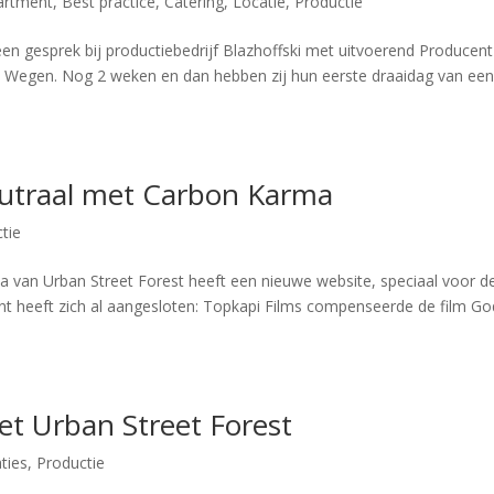
artment
,
Best practice
,
Catering
,
Locatie
,
Productie
 een gesprek bij productiebedrijf Blazhoffski met uitvoerend Producent
n Wegen. Nog 2 weken en dan hebben zij hun eerste draaidag van ee
eutraal met Carbon Karma
tie
an Urban Street Forest heeft een nieuwe website, speciaal voor d
nt heeft zich al aangesloten: Topkapi Films compenseerde de film Go
et Urban Street Forest
ties
,
Productie