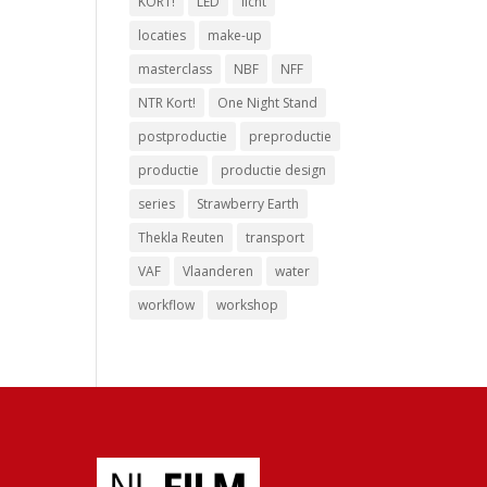
KORT!
LED
licht
locaties
make-up
masterclass
NBF
NFF
NTR Kort!
One Night Stand
postproductie
preproductie
productie
productie design
series
Strawberry Earth
Thekla Reuten
transport
VAF
Vlaanderen
water
workflow
workshop