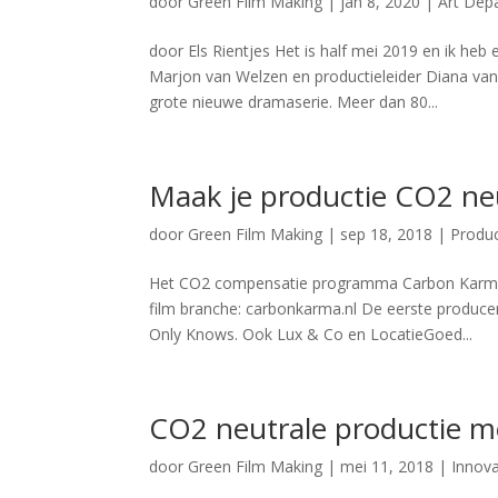
door
Green Film Making
|
jan 8, 2020
|
Art Dep
door Els Rientjes Het is half mei 2019 en ik heb
Marjon van Welzen en productieleider Diana va
grote nieuwe dramaserie. Meer dan 80...
Maak je productie CO2 n
door
Green Film Making
|
sep 18, 2018
|
Produc
Het CO2 compensatie programma Carbon Karma v
film branche: carbonkarma.nl De eerste produce
Only Knows. Ook Lux & Co en LocatieGoed...
CO2 neutrale productie m
door
Green Film Making
|
mei 11, 2018
|
Innova