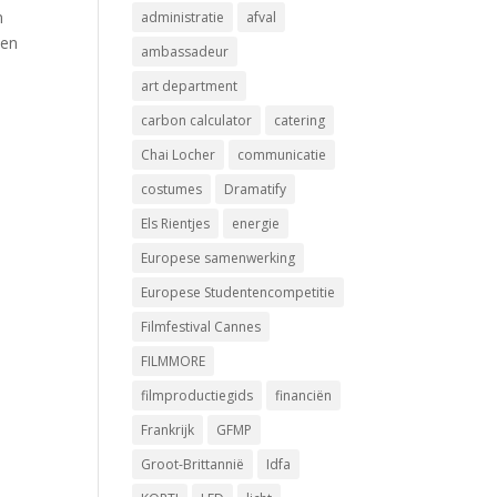
n
administratie
afval
 en
ambassadeur
art department
carbon calculator
catering
Chai Locher
communicatie
costumes
Dramatify
Els Rientjes
energie
Europese samenwerking
Europese Studentencompetitie
Filmfestival Cannes
FILMMORE
filmproductiegids
financiën
Frankrijk
GFMP
Groot-Brittannië
Idfa