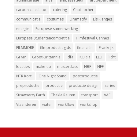
administratie
afval
ambassadeur
art department
carbon calculator
catering
Chai Locher
communicatie
costumes
Dramatify
Els Rientjes
energie
Europese samenwerking
Europese Studentencompetitie
Filmfestival Cannes
FILMMORE
filmproductiegids
financiën
Frankrijk
GFMP
Groot-Brittannië
Idfa
KORT!
LED
licht
locaties
make-up
masterclass
NBF
NFF
NTR Kort!
One Night Stand
postproductie
preproductie
productie
productie design
series
Strawberry Earth
Thekla Reuten
transport
VAF
Vlaanderen
water
workflow
workshop