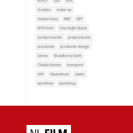
KORT!
LED
licht
locaties
make-up
masterclass
NBF
NFF
NTR Kort!
One Night Stand
postproductie
preproductie
productie
productie design
series
Strawberry Earth
Thekla Reuten
transport
VAF
Vlaanderen
water
workflow
workshop