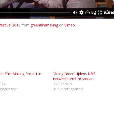
festival 2013
from
greenfilmmaking
on
Vimeo
.
en Film Making Project in
‘Going Green’ tijdens NBF-
netwerkborrel 26 januari
014
12/01/2015
ategorized"
In "Uncategorized"