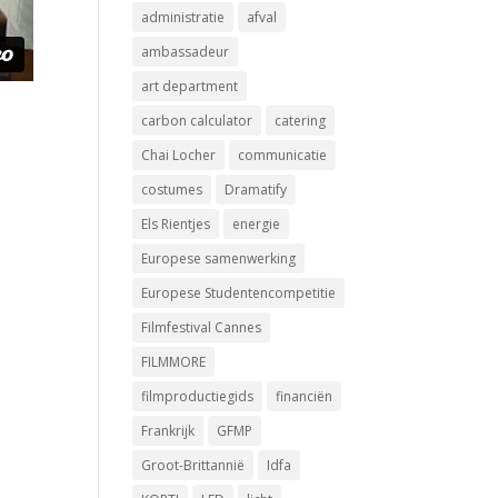
administratie
afval
ambassadeur
art department
carbon calculator
catering
Chai Locher
communicatie
costumes
Dramatify
Els Rientjes
energie
Europese samenwerking
Europese Studentencompetitie
Filmfestival Cannes
FILMMORE
filmproductiegids
financiën
Frankrijk
GFMP
Groot-Brittannië
Idfa