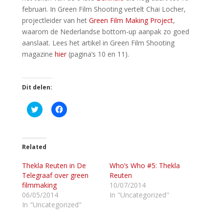
februari. In Green Film Shooting vertelt Chai Locher,
projectleider van het
Green Film Making Project
,
waarom de Nederlandse bottom-up aanpak zo goed
aanslaat. Lees het artikel in Green Film Shooting
magazine
hier
(pagina’s 10 en 11).
Dit delen:
K
K
l
l
i
i
k
k
o
o
m
m
t
t
Related
e
e
d
d
Thekla Reuten in De
e
e
Who’s Who #5: Thekla
l
l
Telegraaf over green
Reuten
e
e
n
n
filmmaking
10/07/2014
m
o
06/05/2014
In "Uncategorized"
e
p
t
F
In "Uncategorized"
T
a
w
c