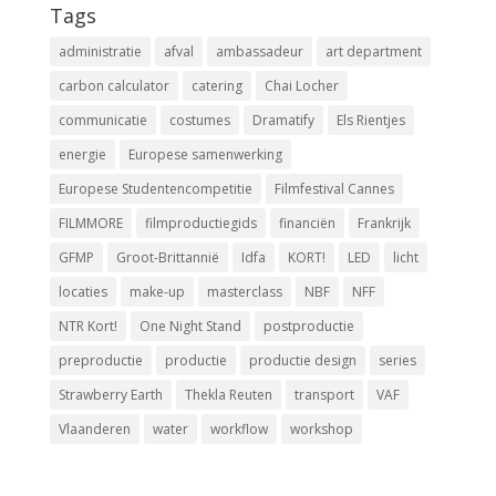
Tags
administratie
afval
ambassadeur
art department
carbon calculator
catering
Chai Locher
communicatie
costumes
Dramatify
Els Rientjes
energie
Europese samenwerking
Europese Studentencompetitie
Filmfestival Cannes
FILMMORE
filmproductiegids
financiën
Frankrijk
GFMP
Groot-Brittannië
Idfa
KORT!
LED
licht
locaties
make-up
masterclass
NBF
NFF
NTR Kort!
One Night Stand
postproductie
preproductie
productie
productie design
series
Strawberry Earth
Thekla Reuten
transport
VAF
Vlaanderen
water
workflow
workshop