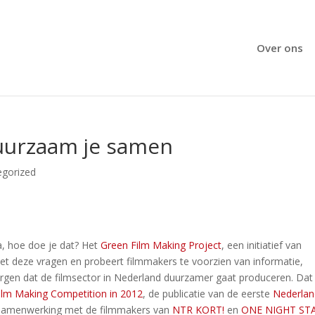
Over ons
duurzaam je samen
egorized
a, hoe doe je dat? Het
Green Film Making Project
, een initiatief van
met deze vragen en probeert filmmakers te voorzien van informatie,
orgen dat de filmsector in Nederland duurzamer gaat produceren. Dat 
ilm Making Competition in 2012
, de publicatie van de eerste
Nederla
samenwerking met de filmmakers van
NTR KORT!
en
ONE NIGHT ST