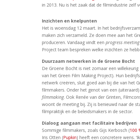
in 2013. Nu is het zaak dat de filmindustrie zel
Inzichten en knelpunten
Het is woensdag 12 maart. In het bedrijfsverz
maken zich verzameld. Ze doen mee aan het Gre
produceren. Vandaag vindt een
progress meeting
Project team bespreken welke inzichten ze hebb
Duurzaam netwerken in de Groene Bocht
De Groene Bocht is niet zomaar een willekeurig 
van het Green Film Making Project). Hun bedrij
netwerk creëren, sluit goed aan bij die van het 
filmmakers. Onder het genot van een (uiteraard
filmmaking
. Ook Renée van der Grinten, Filmcon
woont de meeting bij. Zij is benieuwd naar de s
filmpraktijk en de beleidsmakers in de sector.
Dialoog aangaan met facilitaire bedrijven
Sommige filmmakers, zoals Gijs Kerbosch (
100 
Iris Otten (
Pupkin
) heeft een concretere wens. ‘Ik 