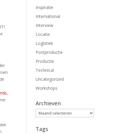
Inspiratie
International
Interview
RT!
te
Locatie
Logistiek
Postproductie
Productie
der
Technical
roen
 de
Uncategorized
Workshops
onds
,
ame
Archieven
Archieven
ave
.
Tags
n