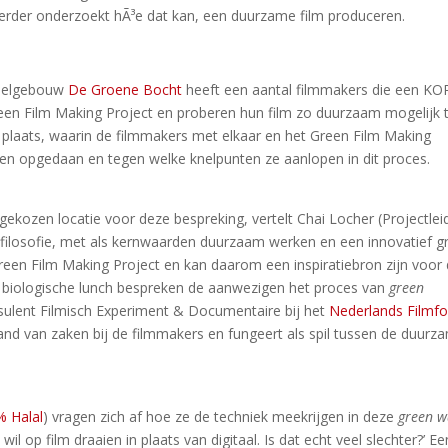
f verder onderzoekt hÃ³e dat kan, een duurzame film produceren.
amelgebouw
De Groene Bocht
heeft een aantal filmmakers die een KO
en Film Making Project en proberen hun film zo duurzaam mogelijk 
plaats, waarin de filmmakers met elkaar en het Green Film Making
en opgedaan en tegen welke knelpunten ze aanlopen in dit proces.
gekozen locatie voor deze bespreking, vertelt Chai Locher (Projectlei
fsfilosofie, met als kernwaarden duurzaam werken en een innovatief g
Green Film Making Project en kan daarom een inspiratiebron zijn voor
) biologische lunch bespreken de aanwezigen het proces van
green
sulent Filmisch Experiment & Documentaire bij het
Nederlands Filmf
tand van zaken bij de filmmakers en fungeert als spil tussen de duurz
% Halal
) vragen zich af hoe ze de techniek meekrijgen in deze
green w
wil op film draaien in plaats van digitaal. Is dat echt veel slechter?’ Ee