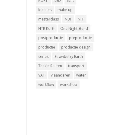
KORT!
LED
licht
locaties
make-up
masterclass
NBF
NFF
NTR Kort!
One Night Stand
postproductie
preproductie
productie
productie design
series
Strawberry Earth
Thekla Reuten
transport
VAF
Vlaanderen
water
workflow
workshop