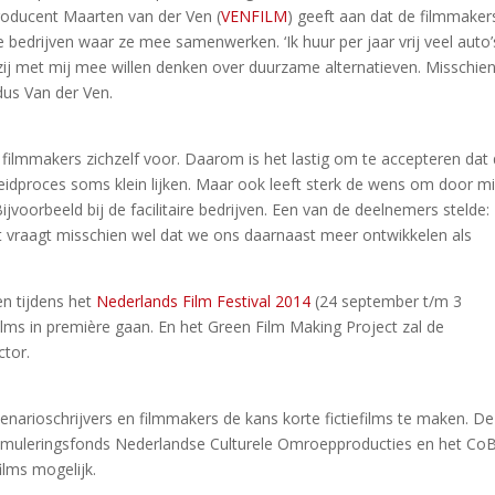
roducent Maarten van der Ven (
VENFILM
) geeft aan dat de filmmaker
 bedrijven waar ze mee samenwerken. ‘Ik huur per jaar vrij veel auto’s
 zij met mij mee willen denken over duurzame alternatieven. Misschie
dus Van der Ven.
 filmmakers zichzelf voor. Daarom is het lastig om te accepteren dat
dproces soms klein lijken. Maar ook leeft sterk de wens om door mi
jvoorbeeld bij de facilitaire bedrijven. Een van de deelnemers stelde:
it vraagt misschien wel dat we ons daarnaast meer ontwikkelen als
en tijdens het
Nederlands Film Festival 2014
(24 september t/m 3
ms in première gaan. En het Green Film Making Project zal de
ctor.
narioschrijvers en filmmakers de kans korte fictiefilms te maken. De
timuleringsfonds Nederlandse Culturele Omroepproducties en het Co
ilms mogelijk.