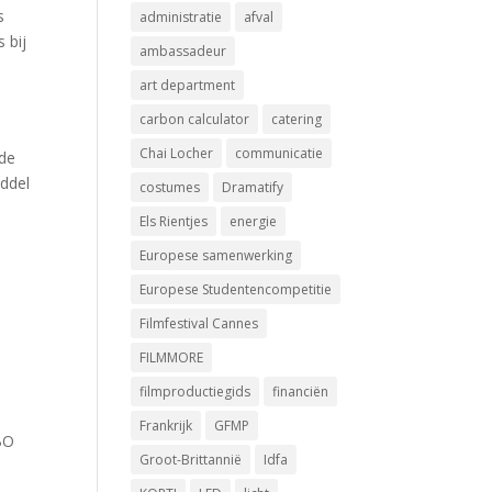
s
administratie
afval
 bij
ambassadeur
n
art department
carbon calculator
catering
Chai Locher
communicatie
 de
ddel
costumes
Dramatify
Els Rientjes
energie
Europese samenwerking
Europese Studentencompetitie
Filmfestival Cannes
FILMMORE
filmproductiegids
financiën
Frankrijk
GFMP
BO
Groot-Brittannië
Idfa