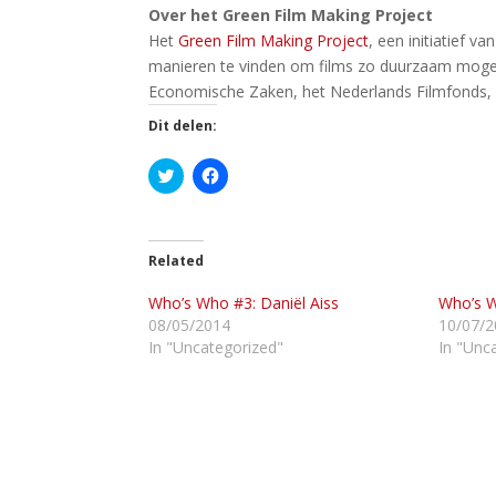
Over het Green Film Making Project
Het
Green Film Making Project
, een initiatief 
manieren te vinden om films zo duurzaam mogelij
Economische Zaken, het Nederlands Filmfonds,
Dit delen:
K
K
l
l
i
i
k
k
o
o
m
m
t
t
Related
e
e
d
d
Who’s Who #3: Daniël Aiss
e
e
Who’s W
l
l
08/05/2014
10/07/2
e
e
n
n
In "Uncategorized"
In "Unc
m
o
e
p
t
F
T
a
w
c
i
e
t
b
t
o
e
o
r
k