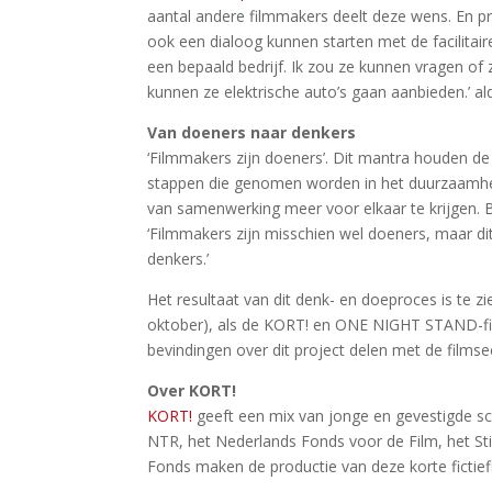
aantal andere filmmakers deelt deze wens. En p
ook een dialoog kunnen starten met de facilitaire
een bepaald bedrijf. Ik zou ze kunnen vragen of
kunnen ze elektrische auto’s gaan aanbieden.’ al
Van doeners naar denkers
‘Filmmakers zijn doeners’. Dit mantra houden de
stappen die genomen worden in het duurzaamhei
van samenwerking meer voor elkaar te krijgen. Bi
‘Filmmakers zijn misschien wel doeners, maar d
denkers.’
Het resultaat van dit denk- en doeproces is te zi
oktober), als de KORT! en ONE NIGHT STAND-fil
bevindingen over dit project delen met de filmse
Over KORT!
KORT!
geeft een mix van jonge en gevestigde sce
NTR, het Nederlands Fonds voor de Film, het S
Fonds maken de productie van deze korte fictief