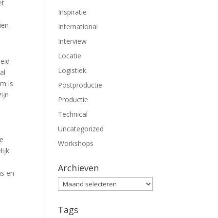
et
Inspiratie
ien
International
Interview
Locatie
heid
Logistiek
al
em is
Postproductie
ijn
Productie
Technical
Uncategorized
de
Workshops
lijk
Archieven
ns en
Archieven
m
Tags