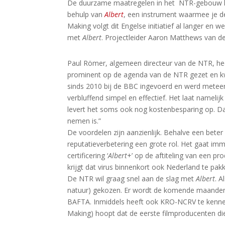
De duurzame maatregelen in het NTR-gebouw kr
behulp van
Albert
, een instrument waarmee je d
Making volgt dit Engelse initiatief al langer e
met
Albert
. Projectleider Aaron Matthews van d
Paul Römer, algemeen directeur van de NTR, hee
prominent op de agenda van de NTR gezet en kw
sinds 2010 bij de BBC ingevoerd en werd meteen
verbluffend simpel en effectief. Het laat namelij
levert het soms ook nog kostenbesparing op. Daa
nemen is.”
De voordelen zijn aanzienlijk. Behalve een bete
reputatieverbetering een grote rol. Het gaat im
certificering ‘
Albert
+’ op de aftiteling van een pro
krijgt dat virus binnenkort ook Nederland te pak
De NTR wil graag snel aan de slag met
Albert
. 
natuur) gekozen. Er wordt de komende maanden 
BAFTA. Inmiddels heeft ook KRO-NCRV te kennen
Making) hoopt dat de eerste filmproducenten die 