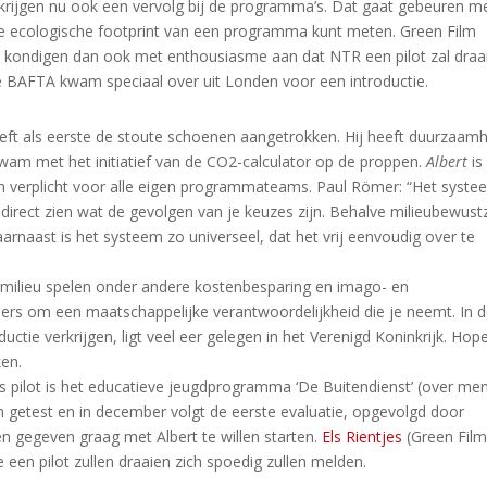
ijgen nu ook een vervolg bij de programma’s. Dat gaat gebeuren m
e ecologische footprint van een programma kunt meten. Green Film
n we kondigen dan ook met enthousiasme aan dat NTR een pilot zal draa
e BAFTA kwam speciaal over uit Londen voor een introductie.
ft als eerste de stoute schoenen aangetrokken. Hij heeft duurzaam
am met het initiatief van de CO2-calculator op de proppen.
Albert
is 
 verplicht voor alle eigen programmateams. Paul Römer: “Het syste
k direct zien wat de gevolgen van je keuzes zijn. Behalve milieubewustz
rnaast is het systeem zo universeel, dat het vrij eenvoudig over te
r milieu spelen onder andere kostenbesparing en imago- en
mers om een maatschappelijke verantwoordelijkheid die je neemt. In 
ductie verkrijgen, ligt veel eer gelegen in het Verenigd Koninkrijk. Hope
ken.
Als pilot is het educatieve jeugdprogramma ‘De Buitendienst’ (over me
getest en in december volgt de eerste evaluatie, opgevolgd door
 gegeven graag met Albert te willen starten.
Els Rientjes
(Green Fil
een pilot zullen draaien zich spoedig zullen melden.