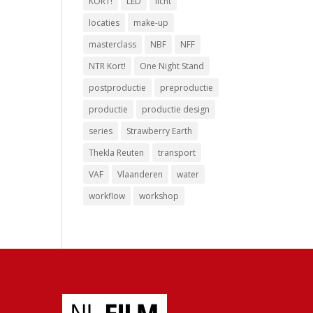
KORT!
LED
licht
locaties
make-up
masterclass
NBF
NFF
NTR Kort!
One Night Stand
postproductie
preproductie
productie
productie design
series
Strawberry Earth
Thekla Reuten
transport
VAF
Vlaanderen
water
workflow
workshop