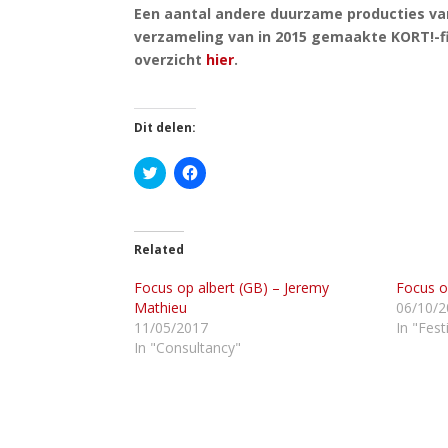
Een aantal andere duurzame producties va
verzameling van in 2015 gemaakte KORT!-fil
overzicht
hier
.
Dit delen:
K
K
l
l
i
i
k
k
o
o
m
m
t
t
Related
e
e
d
d
Focus op albert (GB) – Jeremy
e
e
Focus o
l
l
Mathieu
06/10/2
e
e
n
n
11/05/2017
In "Fest
m
o
In "Consultancy"
e
p
t
F
T
a
w
c
i
e
t
b
t
o
e
o