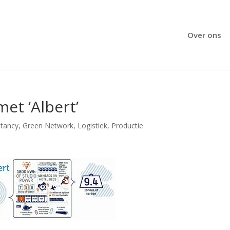
Over ons
et ‘Albert’
ltancy
,
Green Network
,
Logistiek
,
Productie