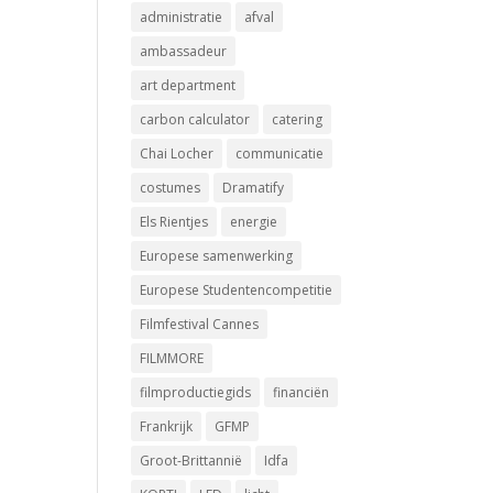
administratie
afval
ambassadeur
art department
carbon calculator
catering
Chai Locher
communicatie
costumes
Dramatify
Els Rientjes
energie
Europese samenwerking
Europese Studentencompetitie
Filmfestival Cannes
FILMMORE
filmproductiegids
financiën
Frankrijk
GFMP
Groot-Brittannië
Idfa