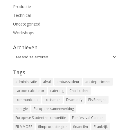
Productie
Technical
Uncategorized
Workshops
Archieven
Archieven
Tags
administratie
afval
ambassadeur
art department
carbon calculator
catering
Chai Locher
communicatie
costumes
Dramatify
Els Rientjes
energie
Europese samenwerking
Europese Studentencompetitie
Filmfestival Cannes
FILMMORE
filmproductiegids
financiën
Frankrijk