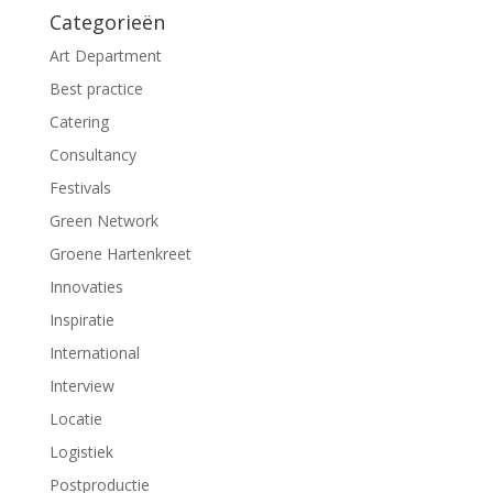
n
n
Categorieën
n
n
i
i
e
e
Art Department
u
u
w
w
Best practice
v
v
e
e
Catering
n
n
s
s
t
t
Consultancy
e
e
r
r
Festivals
g
g
e
e
Green Network
o
o
p
p
Groene Hartenkreet
e
e
n
n
d
d
Innovaties
)
)
Inspiratie
International
Interview
Locatie
Logistiek
Postproductie