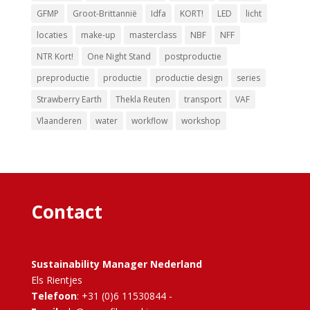
GFMP
Groot-Brittannië
Idfa
KORT!
LED
licht
locaties
make-up
masterclass
NBF
NFF
NTR Kort!
One Night Stand
postproductie
preproductie
productie
productie design
series
Strawberry Earth
Thekla Reuten
transport
VAF
Vlaanderen
water
workflow
workshop
Contact
Sustainability Manager Nederland
Els Rientjes
Telefoon
: +31 (0)6 11530844 -