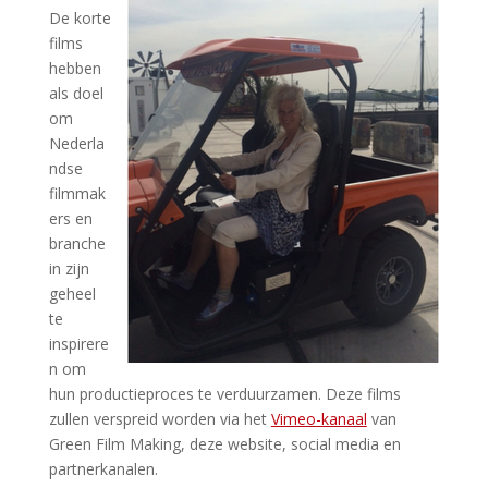
De korte
films
hebben
als doel
om
Nederla
ndse
filmmak
ers en
branche
in zijn
geheel
te
inspirere
n om
hun productieproces te verduurzamen. Deze films
zullen verspreid worden via het
Vimeo-kanaal
van
Green Film Making, deze website, social media en
partnerkanalen.