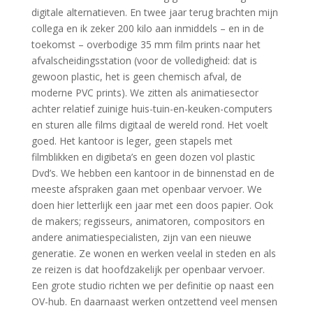
digitale alternatieven. En twee jaar terug brachten mijn
collega en ik zeker 200 kilo aan inmiddels – en in de
toekomst – overbodige 35 mm film prints naar het
afvalscheidingsstation (voor de volledigheid: dat is
gewoon plastic, het is geen chemisch afval, de
moderne PVC prints). We zitten als animatiesector
achter relatief zuinige huis-tuin-en-keuken-computers
en sturen alle films digitaal de wereld rond. Het voelt
goed. Het kantoor is leger, geen stapels met
filmblikken en digibeta’s en geen dozen vol plastic
Dvd’s. We hebben een kantoor in de binnenstad en de
meeste afspraken gaan met openbaar vervoer. We
doen hier letterlijk een jaar met een doos papier. Ook
de makers; regisseurs, animatoren, compositors en
andere animatiespecialisten, zijn van een nieuwe
generatie. Ze wonen en werken veelal in steden en als
ze reizen is dat hoofdzakelijk per openbaar vervoer.
Een grote studio richten we per definitie op naast een
OV-hub. En daarnaast werken ontzettend veel mensen