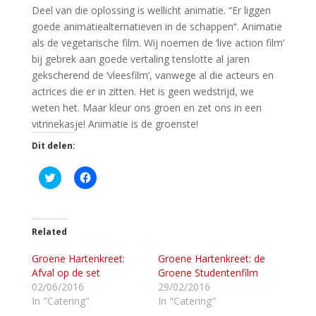
Deel van die oplossing is wellicht animatie. “Er liggen
goede animatiealternatieven in de schappen“. Animatie
als de vegetarische film. Wij noemen de ‘live action film’
bij gebrek aan goede vertaling tenslotte al jaren
gekscherend de ‘vleesfilm’, vanwege al die acteurs en
actrices die er in zitten. Het is geen wedstrijd, we
weten het. Maar kleur ons groen en zet ons in een
vitrinekasje! Animatie is de groenste!
Dit delen:
K
K
l
l
i
i
k
k
o
o
m
m
t
t
Related
e
e
d
d
Groene Hartenkreet:
e
e
Groene Hartenkreet: de
l
l
Afval op de set
Groene Studentenfilm
e
e
n
n
02/06/2016
29/02/2016
m
o
In "Catering"
In "Catering"
e
p
t
F