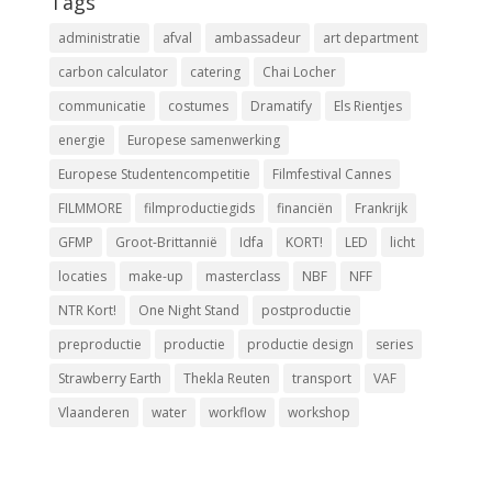
Tags
administratie
afval
ambassadeur
art department
carbon calculator
catering
Chai Locher
communicatie
costumes
Dramatify
Els Rientjes
energie
Europese samenwerking
Europese Studentencompetitie
Filmfestival Cannes
FILMMORE
filmproductiegids
financiën
Frankrijk
GFMP
Groot-Brittannië
Idfa
KORT!
LED
licht
locaties
make-up
masterclass
NBF
NFF
NTR Kort!
One Night Stand
postproductie
preproductie
productie
productie design
series
Strawberry Earth
Thekla Reuten
transport
VAF
Vlaanderen
water
workflow
workshop