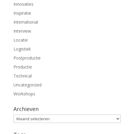
e
e
Innovaties
n
n
d
d
)
)
Inspiratie
International
Interview
Locatie
Logistiek
Postproductie
Productie
Technical
Uncategorized
Workshops
Archieven
Archieven