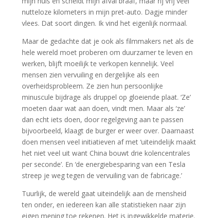
mijn huis en scheidt mijn afval braaf, maar rij vrij veel
nutteloze kilometers in mijn pret-auto. Dagje minder
vlees. Dat soort dingen. Ik vind het eigenlijk normaal.
Maar de gedachte dat je ook als filmmakers net als de
hele wereld moet proberen om duurzamer te leven en
werken, blijft moeilijk te verkopen kennelijk. Veel
mensen zien vervuiling en dergelijke als een
overheidsprobleem. Ze zien hun persoonlijke
minuscule bijdrage als druppel op gloeiende plaat. ‘Ze’
moeten daar wat aan doen, vindt men. Maar als ‘ze’
dan echt iets doen, door regelgeving aan te passen
bijvoorbeeld, klaagt de burger er weer over. Daarnaast
doen mensen veel initiatieven af met ‘uiteindelijk maakt
het niet veel uit want China bouwt drie kolencentrales
per seconde’. En ‘de energiebesparing van een Tesla
streep je weg tegen de vervuiling van de fabricage.’
Tuurlijk, de wereld gaat uiteindelijk aan de mensheid
ten onder, en iedereen kan alle statistieken naar zijn
eigen mening toe rekenen. Het is ingewikkelde materie.