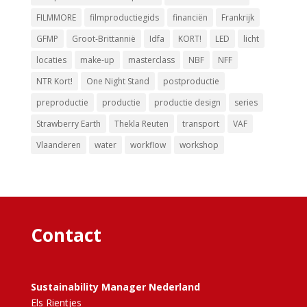
FILMMORE
filmproductiegids
financiën
Frankrijk
GFMP
Groot-Brittannië
Idfa
KORT!
LED
licht
locaties
make-up
masterclass
NBF
NFF
NTR Kort!
One Night Stand
postproductie
preproductie
productie
productie design
series
Strawberry Earth
Thekla Reuten
transport
VAF
Vlaanderen
water
workflow
workshop
Contact
Sustainability Manager Nederland
Els Rientjes