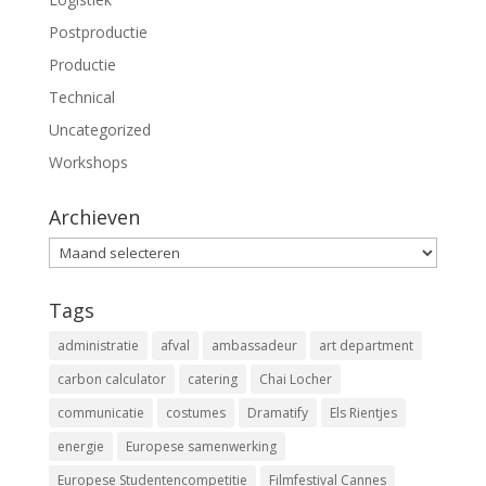
Postproductie
Productie
Technical
Uncategorized
Workshops
Archieven
Archieven
Tags
administratie
afval
ambassadeur
art department
carbon calculator
catering
Chai Locher
communicatie
costumes
Dramatify
Els Rientjes
energie
Europese samenwerking
Europese Studentencompetitie
Filmfestival Cannes