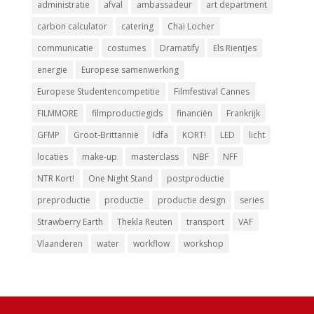
administratie
afval
ambassadeur
art department
carbon calculator
catering
Chai Locher
communicatie
costumes
Dramatify
Els Rientjes
energie
Europese samenwerking
Europese Studentencompetitie
Filmfestival Cannes
FILMMORE
filmproductiegids
financiën
Frankrijk
GFMP
Groot-Brittannië
Idfa
KORT!
LED
licht
locaties
make-up
masterclass
NBF
NFF
NTR Kort!
One Night Stand
postproductie
preproductie
productie
productie design
series
Strawberry Earth
Thekla Reuten
transport
VAF
Vlaanderen
water
workflow
workshop