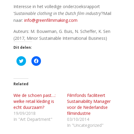
Interesse in het volledige onderzoeksrapport
‘
Sustainable clothing in the Dutch film industry
’?Mail
naar:
info@greenfilmmaking.com
Auteurs: M. Bouwman, G. Buis, N. Scheffer, K. Sen
(2017, Minor Sustainable International Business)
Dit delen:
K
K
l
l
i
i
k
k
o
o
m
m
t
t
Related
e
e
d
d
Wie de schoen past…:
e
e
Filmfonds faciliteert
l
l
welke retail kleding is
Sustainability Manager
e
e
n
n
echt duurzaam?
voor de Nederlandse
m
o
19/09/2018
filmindustrie
e
p
t
F
In "Art Department"
03/10/2014
T
a
In "Uncategorized"
w
c
i
e
t
b