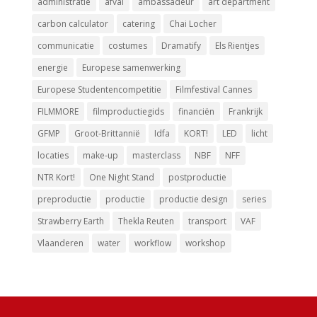
administratie
afval
ambassadeur
art department
carbon calculator
catering
Chai Locher
communicatie
costumes
Dramatify
Els Rientjes
energie
Europese samenwerking
Europese Studentencompetitie
Filmfestival Cannes
FILMMORE
filmproductiegids
financiën
Frankrijk
GFMP
Groot-Brittannië
Idfa
KORT!
LED
licht
locaties
make-up
masterclass
NBF
NFF
NTR Kort!
One Night Stand
postproductie
preproductie
productie
productie design
series
Strawberry Earth
Thekla Reuten
transport
VAF
Vlaanderen
water
workflow
workshop