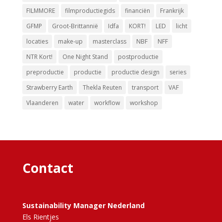
FILMMORE
filmproductiegids
financiën
Frankrijk
GFMP
Groot-Brittannië
Idfa
KORT!
LED
licht
locaties
make-up
masterclass
NBF
NFF
NTR Kort!
One Night Stand
postproductie
preproductie
productie
productie design
series
Strawberry Earth
Thekla Reuten
transport
VAF
Vlaanderen
water
workflow
workshop
Contact
Sustainability Manager Nederland
Els Rientjes