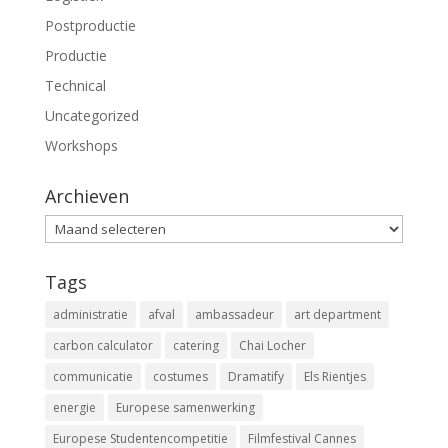
Postproductie
Productie
Technical
Uncategorized
Workshops
Archieven
Archieven
Tags
administratie
afval
ambassadeur
art department
carbon calculator
catering
Chai Locher
communicatie
costumes
Dramatify
Els Rientjes
energie
Europese samenwerking
Europese Studentencompetitie
Filmfestival Cannes