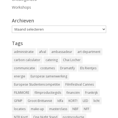
Workshops
Archieven
Archieven
Tags
administratie
afval
ambassadeur
art department
carbon calculator
catering
Chai Locher
communicatie
costumes
Dramatify
Els Rientjes
energie
Europese samenwerking
Europese Studentencompetitie
Filmfestival Cannes
FILMMORE
filmproductiegids
financiën
Frankrijk
GFMP
Groot-Brittannië
Idfa
KORT!
LED
licht
locaties
make-up
masterclass
NBF
NFF
NTR Kort!
One Night Stand
postproductie