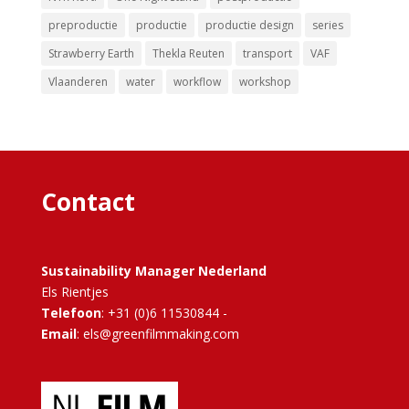
preproductie
productie
productie design
series
Strawberry Earth
Thekla Reuten
transport
VAF
Vlaanderen
water
workflow
workshop
Contact
Sustainability Manager Nederland
Els Rientjes
Telefoon
: +31 (0)6 11530844 -
Email
: els@greenfilmmaking.com