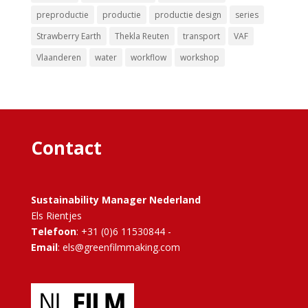
preproductie
productie
productie design
series
Strawberry Earth
Thekla Reuten
transport
VAF
Vlaanderen
water
workflow
workshop
Contact
Sustainability Manager Nederland
Els Rientjes
Telefoon
: +31 (0)6 11530844 -
Email
: els@greenfilmmaking.com