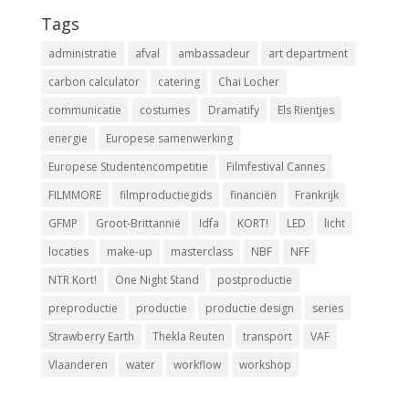
Tags
administratie
afval
ambassadeur
art department
carbon calculator
catering
Chai Locher
communicatie
costumes
Dramatify
Els Rientjes
energie
Europese samenwerking
Europese Studentencompetitie
Filmfestival Cannes
FILMMORE
filmproductiegids
financiën
Frankrijk
GFMP
Groot-Brittannië
Idfa
KORT!
LED
licht
locaties
make-up
masterclass
NBF
NFF
NTR Kort!
One Night Stand
postproductie
preproductie
productie
productie design
series
Strawberry Earth
Thekla Reuten
transport
VAF
Vlaanderen
water
workflow
workshop