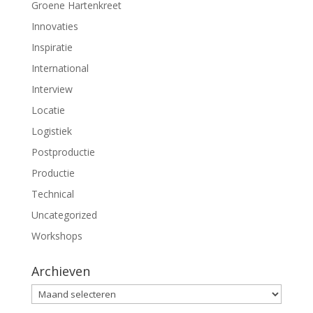
n
n
Groene Hartenkreet
d
d
)
)
Innovaties
Inspiratie
International
Interview
Locatie
Logistiek
Postproductie
Productie
Technical
Uncategorized
Workshops
Archieven
Archieven