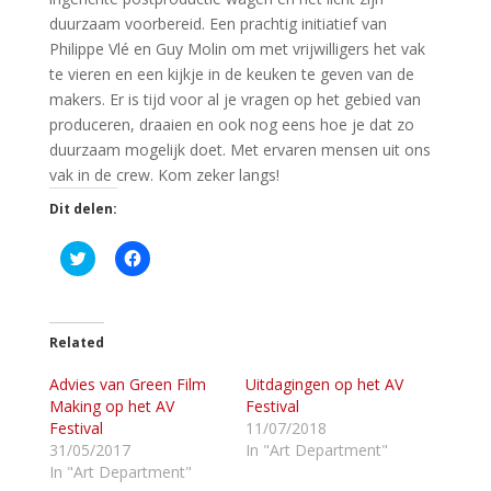
duurzaam voorbereid. Een prachtig initiatief van
Philippe Vlé en Guy Molin om met vrijwilligers het vak
te vieren en een kijkje in de keuken te geven van de
makers. Er is tijd voor al je vragen op het gebied van
produceren, draaien en ook nog eens hoe je dat zo
duurzaam mogelijk doet. Met ervaren mensen uit ons
vak in de crew. Kom zeker langs!
Dit delen:
K
K
l
l
i
i
k
k
o
o
m
m
t
t
Related
e
e
d
d
Advies van Green Film
e
e
Uitdagingen op het AV
l
l
Making op het AV
Festival
e
e
n
n
Festival
11/07/2018
m
o
31/05/2017
In "Art Department"
e
p
t
F
In "Art Department"
T
a