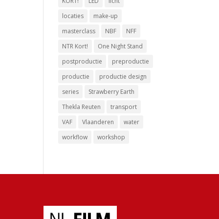
KORT!
LED
licht
locaties
make-up
masterclass
NBF
NFF
NTR Kort!
One Night Stand
postproductie
preproductie
productie
productie design
series
Strawberry Earth
Thekla Reuten
transport
VAF
Vlaanderen
water
workflow
workshop