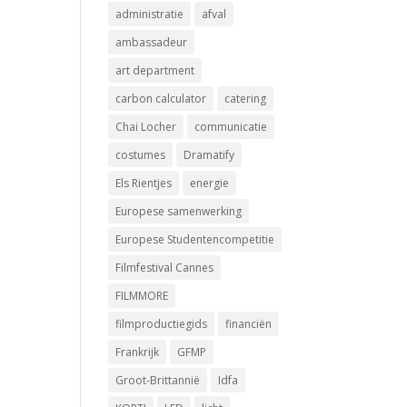
administratie
afval
ambassadeur
art department
carbon calculator
catering
Chai Locher
communicatie
costumes
Dramatify
Els Rientjes
energie
Europese samenwerking
Europese Studentencompetitie
Filmfestival Cannes
FILMMORE
filmproductiegids
financiën
Frankrijk
GFMP
Groot-Brittannië
Idfa