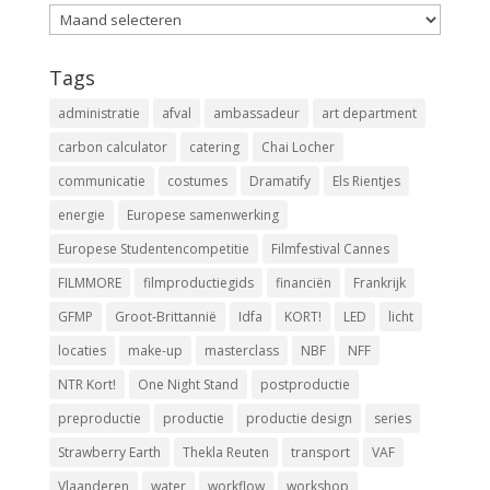
Archieven
Tags
administratie
afval
ambassadeur
art department
carbon calculator
catering
Chai Locher
communicatie
costumes
Dramatify
Els Rientjes
energie
Europese samenwerking
Europese Studentencompetitie
Filmfestival Cannes
FILMMORE
filmproductiegids
financiën
Frankrijk
GFMP
Groot-Brittannië
Idfa
KORT!
LED
licht
locaties
make-up
masterclass
NBF
NFF
NTR Kort!
One Night Stand
postproductie
preproductie
productie
productie design
series
Strawberry Earth
Thekla Reuten
transport
VAF
Vlaanderen
water
workflow
workshop