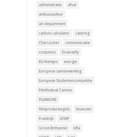
administratie
afval
ambassadeur
art department
carbon calculator
catering
Chai Locher
communicatie
costumes
Dramatify
Els Rientjes
energie
Europese samenwerking
Europese Studentencompetitie
Filmfestival Cannes
FILMMORE
filmproductiegids
financiën
Frankrijk
GFMP
Groot-Brittannië
Idfa