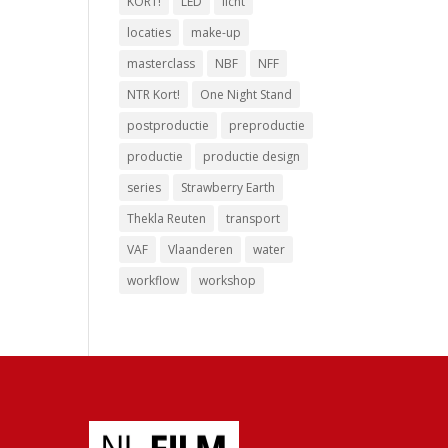
KORT!
LED
licht
locaties
make-up
masterclass
NBF
NFF
NTR Kort!
One Night Stand
postproductie
preproductie
productie
productie design
series
Strawberry Earth
Thekla Reuten
transport
VAF
Vlaanderen
water
workflow
workshop