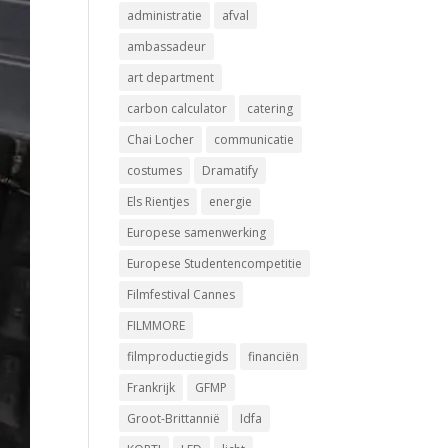
administratie
afval
ambassadeur
art department
carbon calculator
catering
Chai Locher
communicatie
costumes
Dramatify
Els Rientjes
energie
Europese samenwerking
Europese Studentencompetitie
Filmfestival Cannes
FILMMORE
filmproductiegids
financiën
Frankrijk
GFMP
Groot-Brittannië
Idfa