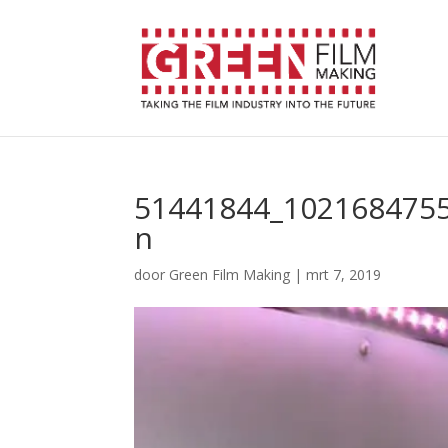
51441844_102168475
n
door
Green Film Making
|
mrt 7, 2019