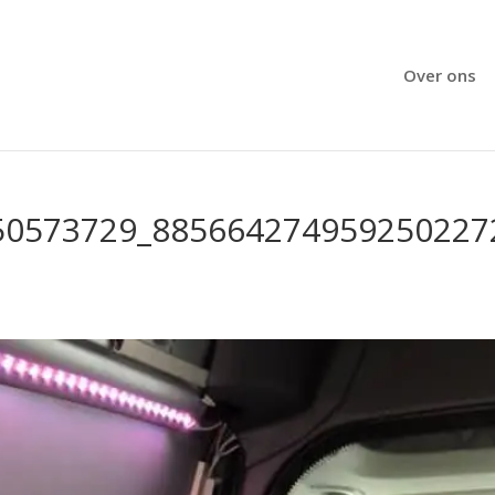
Over ons
50573729_885664274959250227