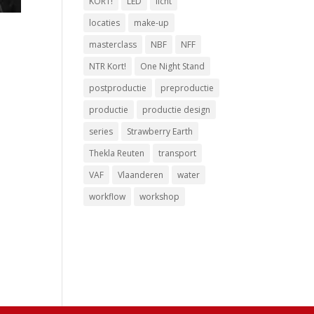
KORT!
LED
licht
locaties
make-up
masterclass
NBF
NFF
NTR Kort!
One Night Stand
postproductie
preproductie
productie
productie design
series
Strawberry Earth
Thekla Reuten
transport
VAF
Vlaanderen
water
workflow
workshop