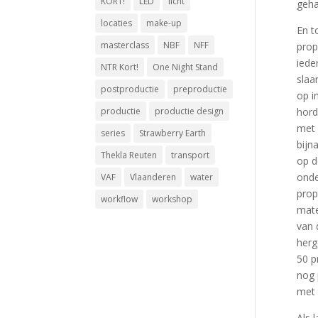
KORT!
LED
licht
geha
locaties
make-up
En t
masterclass
NBF
NFF
pro
iede
NTR Kort!
One Night Stand
slaa
postproductie
preproductie
op i
productie
productie design
hord
met 
series
Strawberry Earth
bijn
Thekla Reuten
transport
op d
onde
VAF
Vlaanderen
water
prop
workflow
workshop
mate
van 
herg
50 p
nog 
met 
Als 