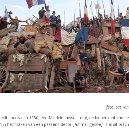
foto: Set va
politiebureau in 1980, een Middeleeuwse steeg, de binnenkant van een 
en in het maken van een passend decor. Jammer genoeg is al dit prac