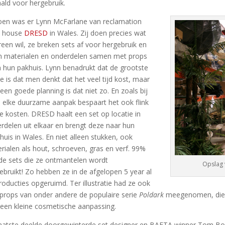
ald voor hergebruik.
oen was er Lynn McFarlane van reclamation
p house
DRESD
in Wales. Zij doen precies wat
reen wil, ze breken sets af voor hergebruik en
n materialen en onderdelen samen met props
n hun pakhuis. Lynn benadrukt dat de grootste
e is dat men denkt dat het veel tijd kost, maar
een goede planning is dat niet zo. En zoals bij
a elke duurzame aanpak bespaart het ook flink
e kosten. DRESD haalt een set op locatie in
rdelen uit elkaar en brengt deze naar hun
huis in Wales. En niet alleen stukken, ook
rialen als hout, schroeven, gras en verf. 99%
de sets die ze ontmantelen wordt
Opslag 
ebruikt! Zo hebben ze in de afgelopen 5 year al
roducties opgeruimd. Ter illustratie had ze ook
props van onder andere de populaire serie
Poldark
meegenomen, die m
een kleine cosmetische aanpassing.
laatste deelde doorgewinterde set designer en BAFTA winner Tom Bowye