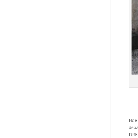
Hoe 
depa
DRES