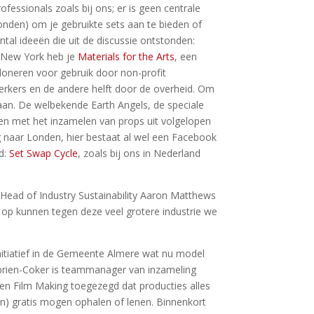
essionals zoals bij ons; er is geen centrale
onden) om je gebruikte sets aan te bieden of
tal ideeën die uit de discussie ontstonden:
n New York heb je
Materials for the Arts
, een
doneren voor gebruik door non-profit
werkers en de andere helft door de overheid. Om
 aan. De welbekende Earth Angels, de speciale
nen met het inzamelen van props uit volgelopen
g naar Londen, hier bestaat al wel een Facebook
d:
Set Swap Cycle
, zoals bij ons in Nederland
 Head of Industry Sustainability Aaron Matthews
 op kunnen tegen deze veel grotere industrie we
initiatief in de Gemeente Almere wat nu model
rien-Coker is teammanager van inzameling
en Film Making toegezegd dat producties alles
n) gratis mogen ophalen of lenen. Binnenkort