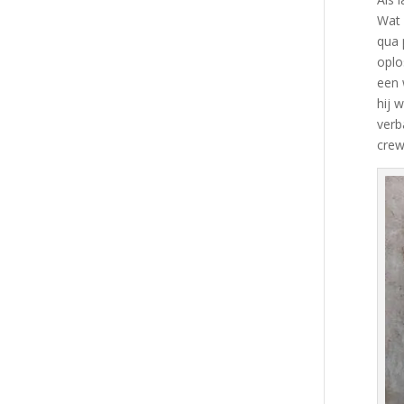
Wat 
qua 
oplo
een 
hij 
verb
crew