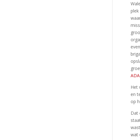
Wale
plek
waar
miss
groo
orga
even
brig
opsl
groe
ADA
Het 
en t
op h
Dat 
staa
wast
wat 