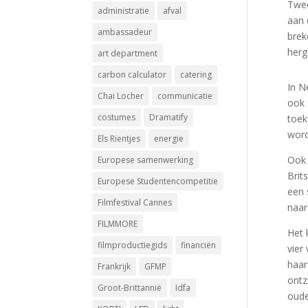
Twee
administratie
afval
aan 
ambassadeur
brek
herg
art department
carbon calculator
catering
In N
Chai Locher
communicatie
ook 
costumes
Dramatify
toek
word
Els Rientjes
energie
Ook 
Europese samenwerking
Brit
Europese Studentencompetitie
een 
Filmfestival Cannes
naar
FILMMORE
Het 
filmproductiegids
financiën
vier
haar
Frankrijk
GFMP
ontz
Groot-Brittannië
Idfa
oude