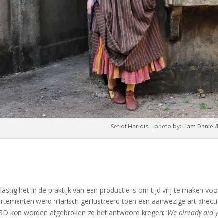
Set of Harlots – photo by: Liam Daniel
lastig het in de praktijk van een productie is om tijd vrij te maken v
rtementen werd hilarisch geïllustreerd toen een aanwezige art direc
D kon worden afgebroken ze het antwoord kregen: ‘
We already did y