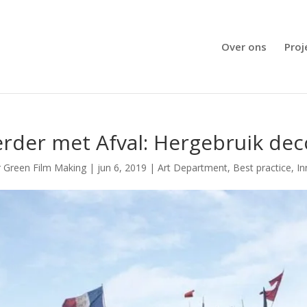
Over ons
Proj
rder met Afval: Hergebruik dec
r
Green Film Making
|
jun 6, 2019
|
Art Department
,
Best practice
,
In