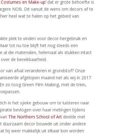
, Costumes en Make-up’
dat er grote behoefte is
oegere NOB. Dit vanuit de wens om decors af te
hier heel wat te halen op het gebied van
kte plek te vinden voor decor-hergebruik en
aar tot nu toe blijft het nog steeds een
 al die materialen, helemaal als stukken intact
over de bereikbaarheid.
cor van afval veranderen in grondstof? Onze
niseerde afgelopen maand net als wij in 2017
 En zo toog Green Film Making, met de trein,
toepassen.
zich in het sjieke gebouw om te luisteren naar
piratie bevlogen over haar metingen tijdens
 van
The Northern School of Art
deelde met
eet duurzaam decor bouwde uit onder andere
at hij weer makkelijk uit elkaar kon worden