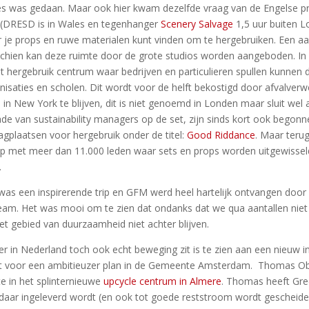
s was gedaan. Maar ook hier kwam dezelfde vraag van de Engelse prof
 (DRESD is in Wales en tegenhanger
Scenery Salvage
1,5 uur buiten L
 je props en ruwe materialen kunt vinden om te hergebruiken. Een aan
chien kan deze ruimte door de grote studios worden aangeboden. I
t hergebruik centrum waar bedrijven en particulieren spullen kunnen 
nisaties en scholen. Dit wordt voor de helft bekostigd door afvalver
 in New York te blijven, dit is niet genoemd in Londen maar sluit wel
ade van sustainability managers op de set, zijn sinds kort ook begon
agplaatsen voor hergebruik onder de titel:
Good Riddance
. Maar teru
p met meer dan 11.000 leden waar sets en props worden uitgewissel
.
was een inspirerende trip en GFM werd heel hartelijk ontvangen door
eam. Het was mooi om te zien dat ondanks dat we qua aantallen niet
et gebied van duurzaamheid niet achter blijven.
er in Nederland toch ook echt beweging zit is te zien aan een nieuw 
t voor een ambitieuzer plan in de Gemeente Amsterdam. Thomas Ob
e in het splinternieuwe
upcycle centrum in Almere
. Thomas heeft Gre
daar ingeleverd wordt (en ook tot goede reststroom wordt gescheide