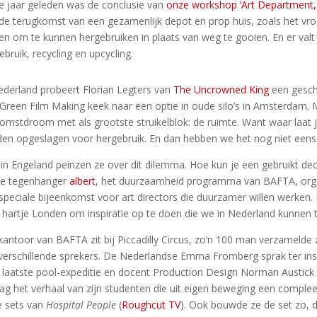
 jaar geleden was de conclusie van
onze workshop ‘Art Department
de terugkomst van een gezamenlijk depot en prop huis, zoals het vr
en om te kunnen hergebruiken in plaats van weg te gooien. En er valt 
ebruik, recycling en upcycling.
ederland probeert Florian Legters van
The Uncrowned King
een geschi
Green Film Making keek naar een optie in oude silo’s in Amsterdam. M
omstdroom met als grootste struikelblok: de ruimte. Want waar laat je
en opgeslagen voor hergebruik. En dan hebben we het nog niet eens 
in Engeland peinzen ze over dit dilemma. Hoe kun je een gebruikt de
se tegenhanger
albert
, het duurzaamheid programma van BAFTA, orga
speciale bijeenkomst voor art directors die duurzamer willen werken.
 hartje Londen om inspiratie op te doen die we in Nederland kunnen 
kantoor van BAFTA zit bij Piccadilly Circus, zo’n 100 man verzamelde 
 verschillende sprekers. De Nederlandse Emma Fromberg sprak ter ins
 laatste pool-expeditie en docent Production Design Norman Austick
ag het verhaal van zijn studenten die uit eigen beweging een compl
 sets van
Hospital People
(
Roughcut TV
). Ook bouwde ze de set zo, d