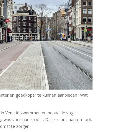
iciënter en goedkoper te kunnen aanbieden? Wat
er in Venetië zwemmen en bepaalde vogels
eg was voor hun kroost. Dat zet ons aan om ook
komst te zorgen.