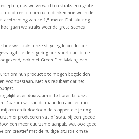
concepten; dus we verwachten straks een grote
utte roept ons op om na te denken hoe we in de
n achtneming van de 1,5 meter. Dat lukt nog
r hoe gaan we straks weer de grote scenes
r hoe we straks onze stilgelegde producties
gevraagd die de regering ons voorhoudt in de
t toegekend, ook met Green Film Making een
e huren om hun productie te mogen begeleiden
n voortbestaan. Met als resultaat dat het
ebudget.
ogelijkheden duurzaam in te huren bij onze
elen. Daarom wil ik in de maanden april en mei
mij aan en ik doorloop de stappen die je nog
rzamer produceren valt of staat bij een goede
gen door een meer duurzame aanpak, wat ook goed
 om creatief met de huidige situatie om te