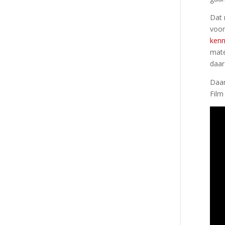
Dat 
voor
kenn
mate
daar
Daar
Film