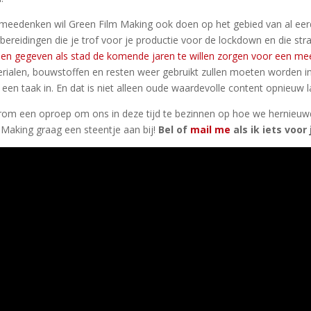
meedenken wil Green Film Making ook doen op het gebied van al eer
bereidingen die je trof voor je productie voor de lockdown en die stra
en gegeven als stad de komende jaren te willen zorgen voor een mee
rialen, bouwstoffen en resten weer gebruikt zullen moeten worden in 
 een taak in. En dat is niet alleen oude waardevolle content opnieuw l
om een oproep om ons in deze tijd te bezinnen op hoe we hernieuwd
 Making graag een steentje aan bij!
Bel of
mail me
als ik iets voo