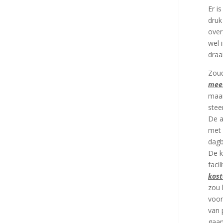
Er i
druk
over
wel 
draa
Zoud
mee
maan
stee
De a
met 
dagb
De k
faci
kost
zou 
voor
van 
gaan