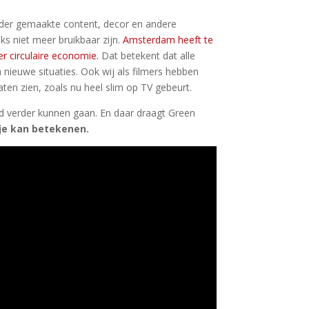
der gemaakte content, decor en andere
ks niet meer bruikbaar zijn.
Amsterdam heeft te
r circulaire economie.
Dat betekent dat alle
nieuwe situaties. Ook wij als filmers hebben
aten zien, zoals nu heel slim op TV gebeurt.
 verder kunnen gaan. En daar draagt Green
r je kan betekenen.