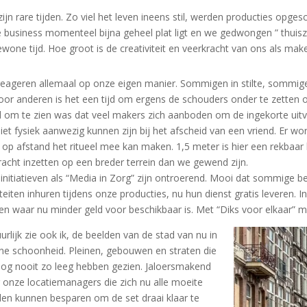
zijn rare tijden. Zo viel het leven ineens stil, werden producties opg
 business momenteel bijna geheel plat ligt en we gedwongen ” thuiszit
wone tijd. Hoe groot is de creativiteit en veerkracht van ons als mak
eageren allemaal op onze eigen manier. Sommigen in stilte, sommigen
oor anderen is het een tijd om ergens de schouders onder te zetten o
 om te zien was dat veel makers zich aanboden om de ingekorte uitv
niet fysiek aanwezig kunnen zijn bij het afscheid van een vriend. Er
 op afstand het ritueel mee kan maken. 1,5 meter is hier een rekbaar
racht inzetten op een breder terrein dan we gewend zijn.
initiatieven als “Media in Zorg” zijn ontroerend. Mooi dat sommige 
liteiten inhuren tijdens onze producties, nu hun dienst gratis leveren. 
n waar nu minder geld voor beschikbaar is. Met “Diks voor elkaar” m
urlijk zie ook ik, de beelden van de stad van nu in
ne schoonheid. Pleinen, gebouwen en straten die
og nooit zo leeg hebben gezien. Jaloersmakend
 onze locatiemanagers die zich nu alle moeite
en kunnen besparen om de set draai klaar te