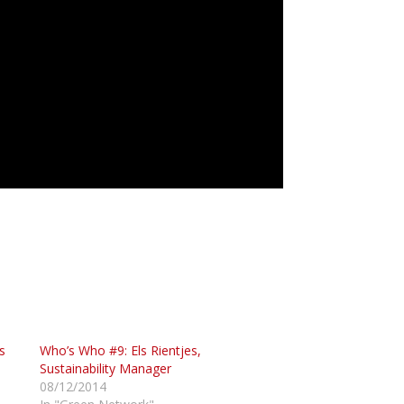
s
Who’s Who #9: Els Rientjes,
Sustainability Manager
08/12/2014