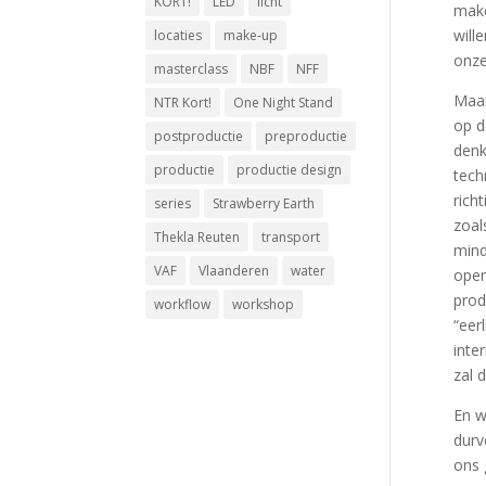
KORT!
LED
licht
make
will
locaties
make-up
onze
masterclass
NBF
NFF
Maar
NTR Kort!
One Night Stand
op d
postproductie
preproductie
denk
productie
productie design
tech
rich
series
Strawberry Earth
zoal
Thekla Reuten
transport
mind
VAF
Vlaanderen
water
open
prod
workflow
workshop
“eer
inte
zal 
En w
durv
ons 