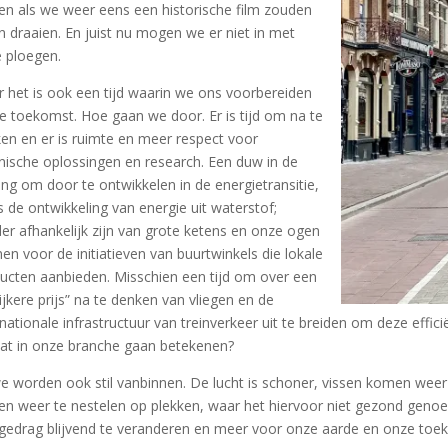
n als we weer eens een historische film zouden
en draaien. En juist nu mogen we er niet in met
 ploegen.
 het is ook een tijd waarin we ons voorbereiden
e toekomst. Hoe gaan we door. Er is tijd om na te
en en er is ruimte en meer respect voor
nische oplossingen en research. Een duw in de
ting om door te ontwikkelen in de energietransitie,
s de ontwikkeling van energie uit waterstof;
er afhankelijk zijn van grote ketens en onze ogen
en voor de initiatieven van buurtwinkels die lokale
ucten aanbieden. Misschien een tijd om over een
lijkere prijs” na te denken van vliegen en de
rnationale infrastructuur van treinverkeer uit te breiden om deze eff
dat in onze branche gaan betekenen?
e worden ook stil vanbinnen. De lucht is schoner, vissen komen we
en weer te nestelen op plekken, waar het hiervoor niet gezond geno
gedrag blijvend te veranderen en meer voor onze aarde en onze toe