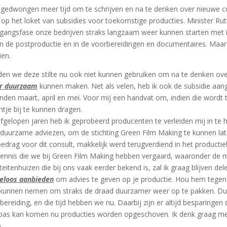
s gedwongen meer tijd om te schrijven en na te denken over nieuwe 
 op het loket van subsidies voor toekomstige producties. Minister R
gangsfase onze bedrijven straks langzaam weer kunnen starten met i
in de postproductie en in de voorbereidingen en documentaires. Maa
ien.
en we deze stilte nu ook niet kunnen gebruiken om na te denken ove
r duurzaam
kunnen maken. Net als velen, heb ik ook de subsidie aan
den maart, april en mei. Voor mij een handvat om, indien die word
ntje bij te kunnen dragen.
fgelopen jaren heb ik geprobeerd producenten te verleiden mij in t
duurzame adviezen, om de stichting Green Film Making te kunnen late
edrag voor dit consult, makkelijk werd terugverdiend in het producti
ennis die we bij Green Film Making hebben vergaard, waaronder de m
liteitenhuizen die bij ons vaak eerder bekend is, zal ik graag blijven d
eloos aanbieden
om advies te geven op je productie. Hou hem tegen 
kunnen nemen om straks de draad duurzamer weer op te pakken. Duu
bereiding, en die tijd hebben we nu. Daarbij zijn er altijd besparin
pas kan komen nu producties worden opgeschoven. Ik denk graag mee
.