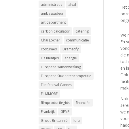
administratie
afval
Het 
onze
ambassadeur
onge
art department
carbon calculator
catering
We r
Chai Locher
communicatie
En v
vond
costumes
Dramatify
die 
Els Rientjes
energie
toch
Europese samenwerking
en k
Ook 
Europese Studentencompetitie
faci
Filmfestival Cannes
make
FILMMORE
Natu
filmproductiegids
financiën
sere
we n
Frankrijk
GFMP
voor
Groot-Brittannië
Idfa
hadd