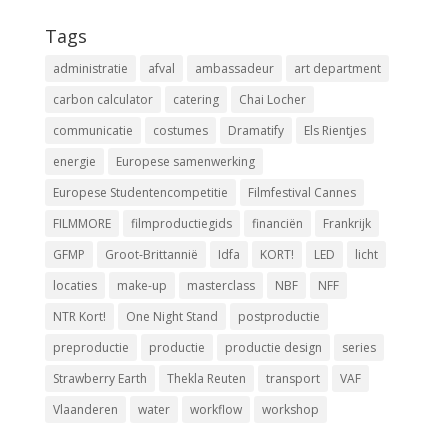
Tags
administratie
afval
ambassadeur
art department
carbon calculator
catering
Chai Locher
communicatie
costumes
Dramatify
Els Rientjes
energie
Europese samenwerking
Europese Studentencompetitie
Filmfestival Cannes
FILMMORE
filmproductiegids
financiën
Frankrijk
GFMP
Groot-Brittannië
Idfa
KORT!
LED
licht
locaties
make-up
masterclass
NBF
NFF
NTR Kort!
One Night Stand
postproductie
preproductie
productie
productie design
series
Strawberry Earth
Thekla Reuten
transport
VAF
Vlaanderen
water
workflow
workshop