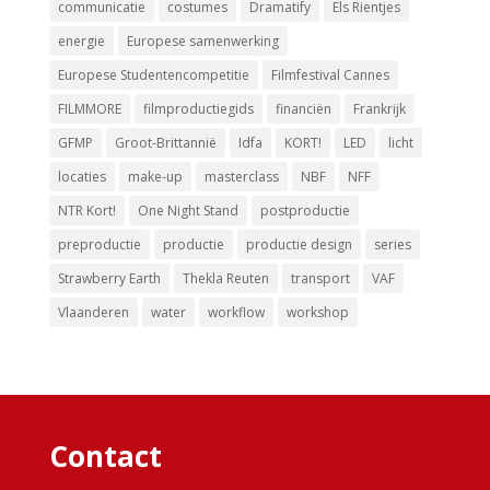
communicatie
costumes
Dramatify
Els Rientjes
energie
Europese samenwerking
Europese Studentencompetitie
Filmfestival Cannes
FILMMORE
filmproductiegids
financiën
Frankrijk
GFMP
Groot-Brittannië
Idfa
KORT!
LED
licht
locaties
make-up
masterclass
NBF
NFF
NTR Kort!
One Night Stand
postproductie
preproductie
productie
productie design
series
Strawberry Earth
Thekla Reuten
transport
VAF
Vlaanderen
water
workflow
workshop
Contact