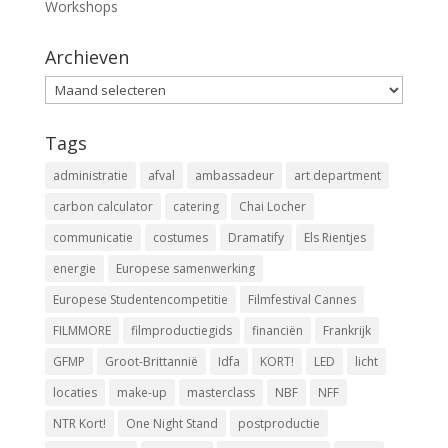
Workshops
Archieven
Archieven
Tags
administratie
afval
ambassadeur
art department
carbon calculator
catering
Chai Locher
communicatie
costumes
Dramatify
Els Rientjes
energie
Europese samenwerking
Europese Studentencompetitie
Filmfestival Cannes
FILMMORE
filmproductiegids
financiën
Frankrijk
GFMP
Groot-Brittannië
Idfa
KORT!
LED
licht
locaties
make-up
masterclass
NBF
NFF
NTR Kort!
One Night Stand
postproductie