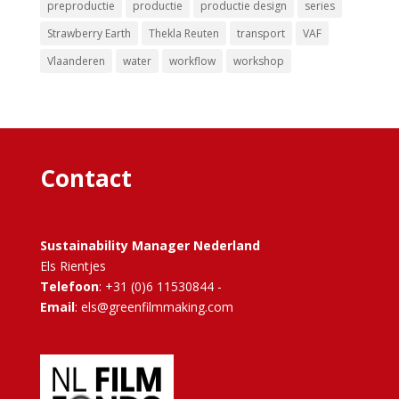
preproductie
productie
productie design
series
Strawberry Earth
Thekla Reuten
transport
VAF
Vlaanderen
water
workflow
workshop
Contact
Sustainability Manager Nederland
Els Rientjes
Telefoon
: +31 (0)6 11530844 -
Email
: els@greenfilmmaking.com