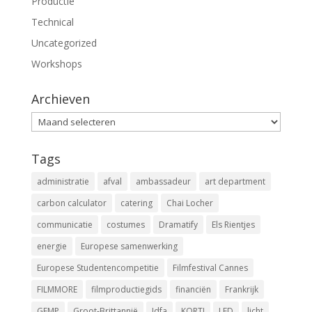
Productie
Technical
Uncategorized
Workshops
Archieven
Archieven
Tags
administratie
afval
ambassadeur
art department
carbon calculator
catering
Chai Locher
communicatie
costumes
Dramatify
Els Rientjes
energie
Europese samenwerking
Europese Studentencompetitie
Filmfestival Cannes
FILMMORE
filmproductiegids
financiën
Frankrijk
GFMP
Groot-Brittannië
Idfa
KORT!
LED
licht