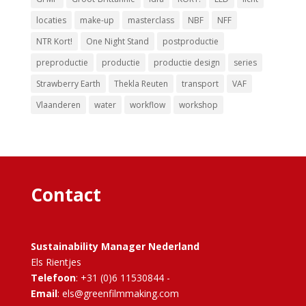
locaties
make-up
masterclass
NBF
NFF
NTR Kort!
One Night Stand
postproductie
preproductie
productie
productie design
series
Strawberry Earth
Thekla Reuten
transport
VAF
Vlaanderen
water
workflow
workshop
Contact
Sustainability Manager Nederland
Els Rientjes
Telefoon
: +31 (0)6 11530844 -
Email
: els@greenfilmmaking.com