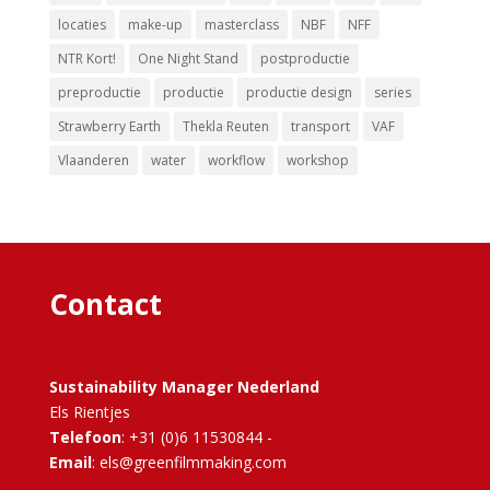
locaties
make-up
masterclass
NBF
NFF
NTR Kort!
One Night Stand
postproductie
preproductie
productie
productie design
series
Strawberry Earth
Thekla Reuten
transport
VAF
Vlaanderen
water
workflow
workshop
Contact
Sustainability Manager Nederland
Els Rientjes
Telefoon
: +31 (0)6 11530844 -
Email
: els@greenfilmmaking.com