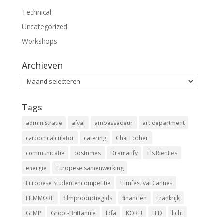
Technical
Uncategorized
Workshops
Archieven
Archieven
Tags
administratie
afval
ambassadeur
art department
carbon calculator
catering
Chai Locher
communicatie
costumes
Dramatify
Els Rientjes
energie
Europese samenwerking
Europese Studentencompetitie
Filmfestival Cannes
FILMMORE
filmproductiegids
financiën
Frankrijk
GFMP
Groot-Brittannië
Idfa
KORT!
LED
licht