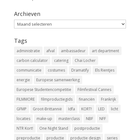
Archieven
Archieven
Tags
administratie
afval
ambassadeur
art department
carbon calculator
catering
Chai Locher
communicatie
costumes
Dramatify
Els Rientjes
energie
Europese samenwerking
Europese Studentencompetitie
Filmfestival Cannes
FILMMORE
filmproductiegids
financiën
Frankrijk
GFMP
Groot-Brittannië
Idfa
KORT!
LED
licht
locaties
make-up
masterclass
NBF
NFF
NTR Kort!
One Night Stand
postproductie
preproductie
productie
productie design
series