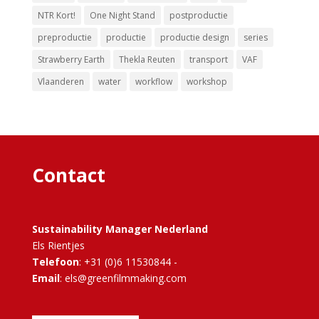
NTR Kort!
One Night Stand
postproductie
preproductie
productie
productie design
series
Strawberry Earth
Thekla Reuten
transport
VAF
Vlaanderen
water
workflow
workshop
Contact
Sustainability Manager Nederland
Els Rientjes
Telefoon
: +31 (0)6 11530844 -
Email
: els@greenfilmmaking.com