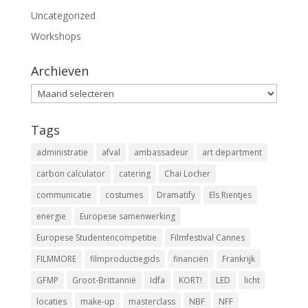
Uncategorized
Workshops
Archieven
Archieven
Tags
administratie
afval
ambassadeur
art department
carbon calculator
catering
Chai Locher
communicatie
costumes
Dramatify
Els Rientjes
energie
Europese samenwerking
Europese Studentencompetitie
Filmfestival Cannes
FILMMORE
filmproductiegids
financiën
Frankrijk
GFMP
Groot-Brittannië
Idfa
KORT!
LED
licht
locaties
make-up
masterclass
NBF
NFF