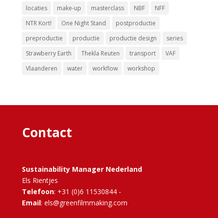
locaties
make-up
masterclass
NBF
NFF
NTR Kort!
One Night Stand
postproductie
preproductie
productie
productie design
series
Strawberry Earth
Thekla Reuten
transport
VAF
Vlaanderen
water
workflow
workshop
Contact
Sustainability Manager Nederland
Els Rientjes
Telefoon
: +31 (0)6 11530844 -
Email
: els@greenfilmmaking.com