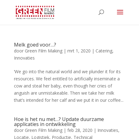
Melk goed voor…?
door
Green Film Making
|
mrt 1, 2020
|
Catering
,
Innovaties
‘We go into the natural world and we plunder it for its
resources. We feel entitled to artificially inseminate a
cow and steal her baby, even though her cries of
anguish are unmistakeable. Then we take her milk
that’s intended for her calf and we put it in our coffee...
Hoe is het nu met…? Update duurzame
applicaties in ontwikkeling
door
Green Film Making
|
feb 28, 2020
|
Innovaties
,
Locatie
,
Logistiek
,
Productie
,
Technical