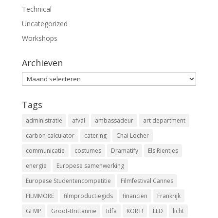
Technical
Uncategorized
Workshops
Archieven
Archieven
Tags
administratie
afval
ambassadeur
art department
carbon calculator
catering
Chai Locher
communicatie
costumes
Dramatify
Els Rientjes
energie
Europese samenwerking
Europese Studentencompetitie
Filmfestival Cannes
FILMMORE
filmproductiegids
financiën
Frankrijk
GFMP
Groot-Brittannië
Idfa
KORT!
LED
licht